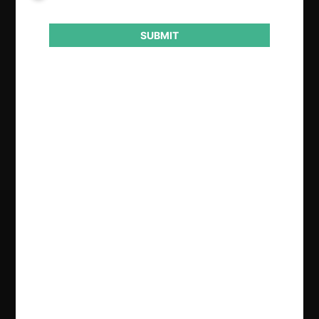
Telecomunicaciones
SUBMIT
Conducta
Fusión o concentración
Resultado
Aprueba consulta
Regístrate de forma gratuita para