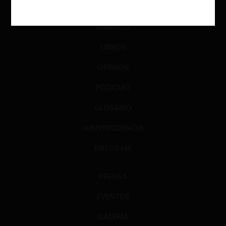
INVESTIGACIÓN
DIÁLOGO
LIBROS
OPINIÓN
PODCAST
GLOSARIO
JURISPRUDENCIA
DATOS+IA
PRENSA
EVENTOS
GALERÍA