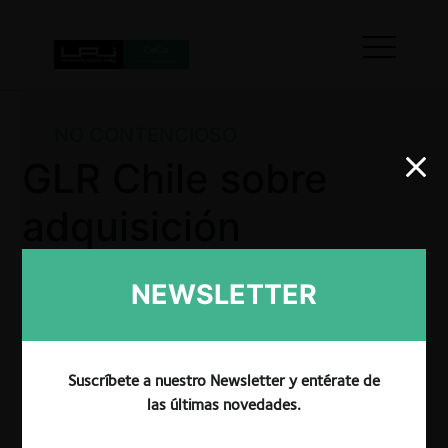
NO CONTENCIOSO
GLR Chile sobre
adquisición
Iberoamerican
NEWSLETTER
Radio
Suscríbete a nuestro Newsletter y entérate de
las últimas novedades.
El TDLC aprueba con condiciones la operación de
concentración consultada por GLR Chile, por la