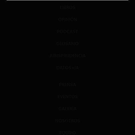
LIBROS
OPINIÓN
PODCAST
GLOSARIO
JURISPRUDENCIA
DATOS+IA
PRENSA
EVENTOS
GALERÍA
NOSOTROS
EQUIPO