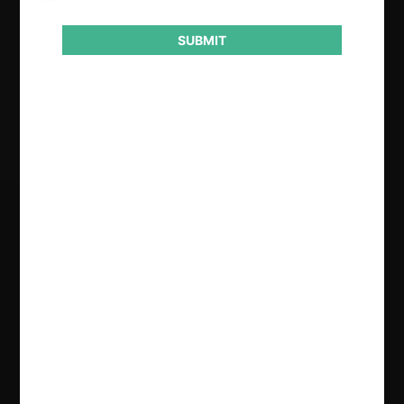
Conducta
Licitación
SUBMIT
Resultado
Aprueba consulta
Regístrate de forma gratuita para
seguir leyendo este contenido
Contenido exclusivo para los usuarios registrados de