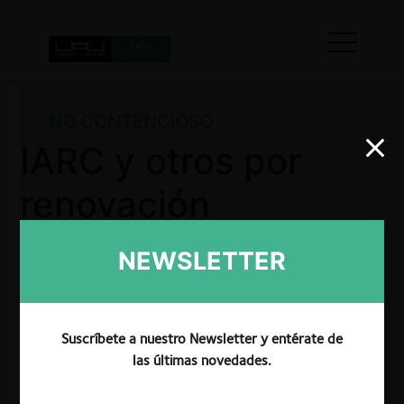
NO CONTENCIOSO
IARC y otros por
renovación
concesiones
NEWSLETTER
radiodifusión II
Suscríbete a nuestro Newsletter y entérate de
las últimas novedades.
TDLC resuelve autorizar la participación de las
consultantes en los concursos públicos de