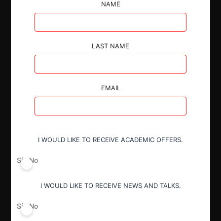
Domiciliarios.
NAME
LAST NAME
Autoridad
EMAIL
Tribunal de Defensa de Libre
Competencia
I WOULD LIKE TO RECEIVE ACADEMIC OFFERS.
Actividad económica
Residuos
Sí
No
I WOULD LIKE TO RECEIVE NEWS AND TALKS.
Conducta
Modificación normativa
Sí
No