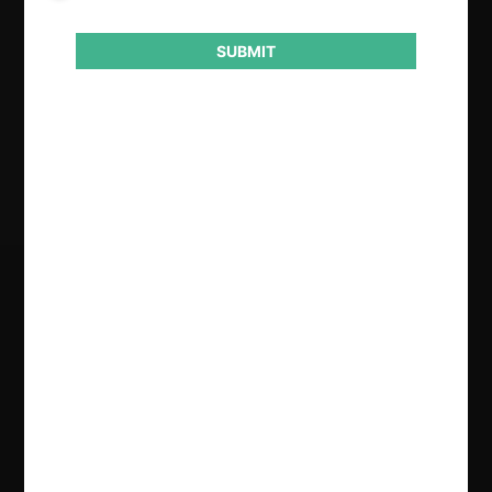
Conducta
SUBMIT
Modificación normativa
Resultado
Modifica/dicta norma
Regístrate de forma gratuita para
seguir leyendo este contenido