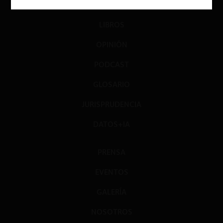
DIÁLOGO
LIBROS
OPINIÓN
PODCAST
GLOSARIO
JURISPRUDENCIA
DATOS+IA
PRENSA
EVENTOS
GALERÍA
NOSOTROS