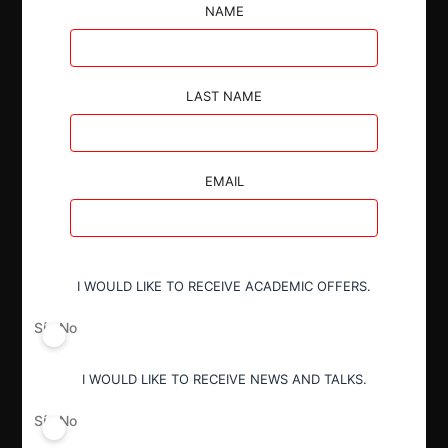
horizontales y aceptar las medidas de mitigación
NAME
propuestas por las partes relativas a la extensión
geográfica y temporal de las cláusulas de no
competencia del contrato de compraventa.
LAST NAME
EMAIL
Autoridad
Fiscalía Nacional Económica
I WOULD LIKE TO RECEIVE ACADEMIC OFFERS.
Sí
No
Actividad económica
Otros
I WOULD LIKE TO RECEIVE NEWS AND TALKS.
Sí
No
Conducta