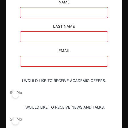
de tarjetas de crédito.
NAME
LAST NAME
Autoridad
EMAIL
Fiscalía Nacional Económica
Actividad económica
I WOULD LIKE TO RECEIVE ACADEMIC OFFERS.
Financiero
Sí
No
Conducta
I WOULD LIKE TO RECEIVE NEWS AND TALKS.
Fusión o concentración
Sí
No