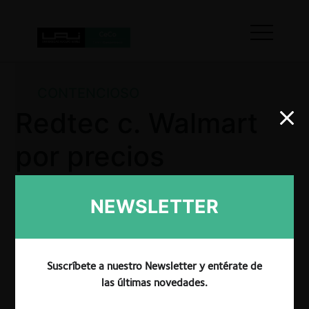
CONTENCIOSO
Redtec c. Walmart
por precios
excesivos y
NEWSLETTER
competencia
desleal
Suscríbete a nuestro Newsletter y entérate de
las últimas novedades.