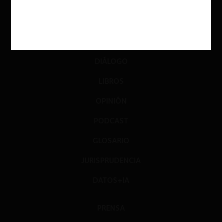
ACTUALIDAD
INVESTIGACIÓN
DIÁLOGO
LIBROS
OPINIÓN
PODCAST
GLOSARIO
JURISPRUDENCIA
DATOS+IA
PRENSA