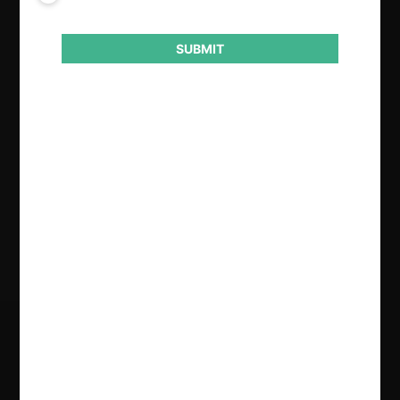
Actividad económica
Retail
SUBMIT
Conducta
Abuso posición dominante
Competencia desleal
Resultado
Absuelve