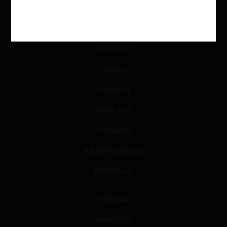
ACTUALIDAD
INVESTIGACIÓN
DIÁLOGO
LIBROS
OPINIÓN
PODCAST
GLOSARIO
JURISPRUDENCIA
DATOS+IA
PRENSA
EVENTOS