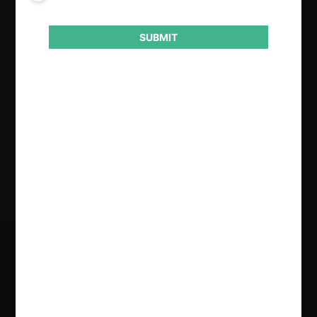
Actividad económica
Entretenimiento
SUBMIT
Conducta
Otros
Resultado
Condena