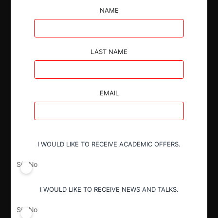
(TWDC), declarando que la requerida cometió una
NAME
infracción al artículo 3° bis letra e) del Decreto Ley
N°211, al proporcionar información falsa a la Fiscalía
durante la notificación de la operación de
concentración entre TWDC y Twenty-First Century
LAST NAME
Fox, Inc. Como resultado, el Tribunal impuso una
multa de 3.000 UTA, más costas. La Corte Suprema
confirmó la decisión anterior.
EMAIL
I WOULD LIKE TO RECEIVE ACADEMIC OFFERS.
Autoridad
Sí
No
Tribunal de Defensa de Libre
Competencia
I WOULD LIKE TO RECEIVE NEWS AND TALKS.
Corte Suprema
Sí
No