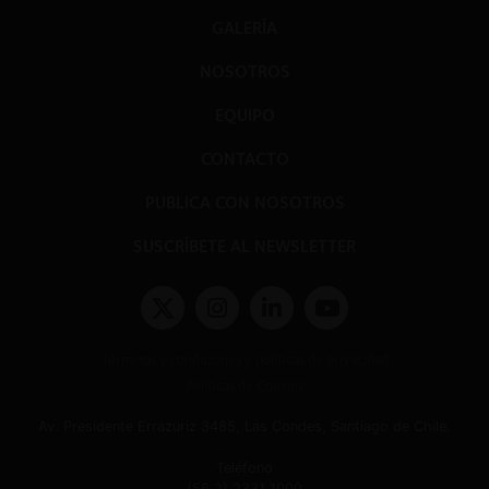
GALERÍA
NOSOTROS
EQUIPO
CONTACTO
PUBLICA CON NOSOTROS
SUSCRÍBETE AL NEWSLETTER
Términos y condiciones y políticas de privacidad
Políticas de Cookies
Av. Presidente Errázuriz 3485, Las Condes, Santiago de Chile.
Teléfono
(56 2) 2331 1000