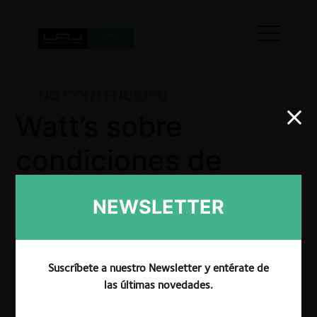
NO CONTENCIOSO
Watt’s sobre
condiciones de
leche fresca
NEWSLETTER
TDLC resuelve que continúan vigentes las medidas
Suscríbete a nuestro Newsletter y entérate de
adoptadas en la Sentencia N°7/2004 relacionadas
las últimas novedades.
con la recepción y compra de leche cruda y con la
publicación de pautas de precio de compra. Watt's,