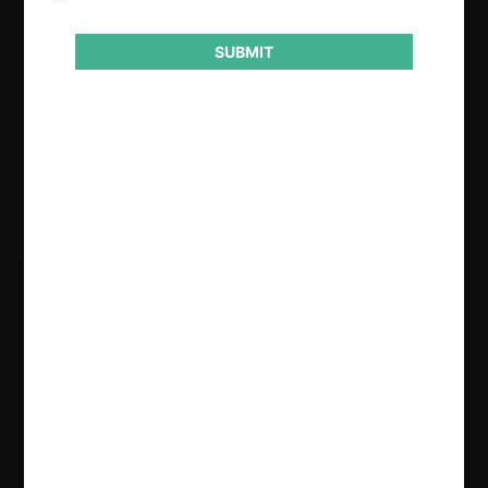
Conducta
SUBMIT
Políticas comerciales
Resultado
Rechaza consulta
Regístrate de forma gratuita para
seguir leyendo este contenido