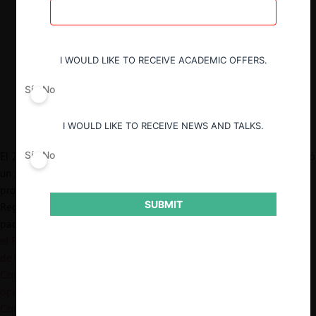
de notificación obligatoria.
Adicionalmente, se compara el régimen
simplificado adoptado por la Comisión
I WOULD LIKE TO RECEIVE ACADEMIC OFFERS.
Europea y el de Ecuador.
Sí
No
I WOULD LIKE TO RECEIVE NEWS AND TALKS.
Sí
No
El 20 de abril de 2023, la Comisión Europea (“Comisión”) adoptó
un paquete de medidas para simplificar aún más sus
procedimientos de revisión de
concentraciones
con arreglo al
SUBMIT
Reglamento de concentraciones de la Unión Europea (“UE”). El
paquete incluye el
Reglamento de ejecución por el que se aplica
el Reglamento (CE) n.º 139/2004 del Consejo sobre el control
de las concentraciones entre empresas
(“Reglamento”), la
Comunicación sobre la tramitación simplificada de determinadas
operaciones de concentración
(“Comunicación”), y una
Comunicación sobre la remisión de documentos a la Comisión
.