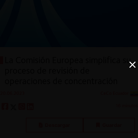
La Comisión Europea simplifica su
proceso de revisión de
operaciones de concentración
20.06.2023
CeCo Ecuador
16 minutos
Descargar
Guardar