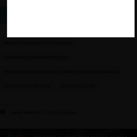
mercado?
Estándar sustantivo para el análisis de
concentraciones en Ecuador
#CONCENTRACIÓN ECONÓMICA
#TRAMITACIÓN SIMPLIFICADA
#SUPERINTENDENCIA DE COMPETENCIA ECONÓMICA.
#COMISIÓN EUROPEA
#NOTIFICACIÓN
Camila Sánchez S. | CeCo Ecuador