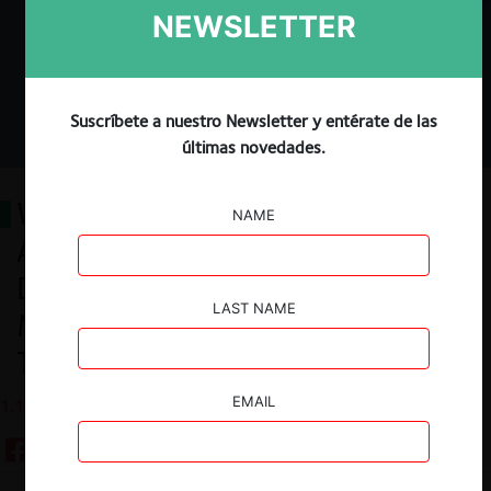
NEWSLETTER
Suscríbete a nuestro Newsletter y entérate de las
últimas novedades.
Why Should Legal Standards in
NAME
Antitrust Enforcement be
Different in Developing than in
LAST NAME
Mature Jurisdictions: A Decision-
Theoretic Approach
EMAIL
1.12.2021