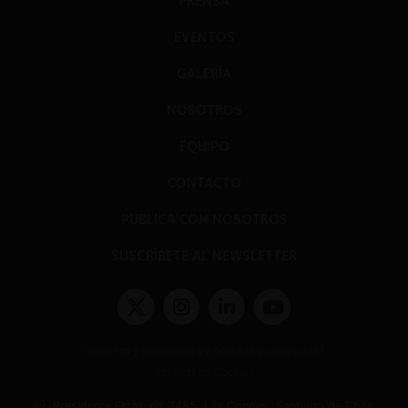
PRENSA
EVENTOS
GALERÍA
NOSOTROS
EQUIPO
CONTACTO
PUBLICA CON NOSOTROS
SUSCRÍBETE AL NEWSLETTER
Términos y condiciones y políticas de privacidad
Políticas de Cookies
Av. Presidente Errázuriz 3485, Las Condes, Santiago de Chile.