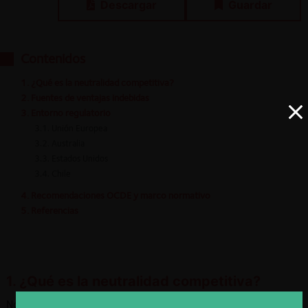
Descargar
Guardar
Contenidos
1. ¿Qué es la neutralidad competitiva?
2. Fuentes de ventajas indebidas
3. Entorno regulatorio
3.1. Unión Europea
3.2. Australia
3.3. Estados Unidos
3.4. Chile
4. Recomendaciones OCDE y marco normativo
5. Referencias
1. ¿Qué es la neutralidad competitiva?
Normativas, reglamentos, políticas o decisiones del gobierno