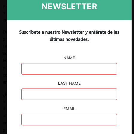
NEWSLETTER
pueden prevenir, restringir o distorsionar la competencia en los
mercados, de manera directa o indirecta, intencional o
involuntariamente.
De acuerdo con la
OCDE
, la neutralidad competitiva es un
Suscríbete a nuestro Newsletter y entérate de las
principio fundamental del derecho y política de competencia
últimas novedades.
según el cual, las
empresas deben competir en sus méritos y
no beneficiarse de ventajas indebidas entregadas por el
NAME
Estado.
Es decir, se debe garantizar que empresas tanto
públicas como privadas, nacionales como extranjeras, locales
como nacionales, compitan en igualdad de condiciones y
enfrenten el mismo conjunto de reglas.
LAST NAME
¿Por qué es importante asegurar la neutralidad competitiva en
los mercados? Desde una perspectiva
económica
, la ausencia
de distorsiones en la competencia permite que la economía
EMAIL
utilice los recursos de manera eficiente
(eficiencia asignativa)
y
entregue incentivos para alcanzar el máximo nivel de
producción con la menor cantidad de recursos posibles