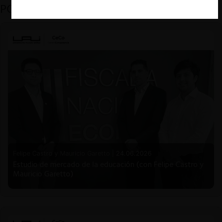
PODCAST DESTACADO
Felipe Castro y Mauricio Garetto |
24.06.2026
Estudio de mercado de la educación (con Felipe Castro y
Mauricio Garetto)