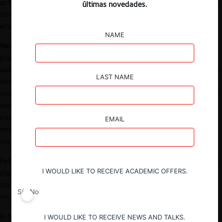
actual es si este conocimiento puede seguir siendo aplicable para
últimas novedades.
observar, analizar y eventualmente juzgar el fenómeno de la
economía digital.
NAME
Nicolas Petit
es uno de los pocos autores que, hasta ahora, han
planteado una teoría general para abordar la pregunta. Para el
autor y profesor del Instituto Universitario Europeo de Florencia y
LAST NAME
del College of Europe de Brujas, la competencia de las grandes
empresas digitales (o “
Big Tech
”) tiene lugar de una forma que se
aleja de las concepciones que inspiraron la política de
competencia contemporánea –en particular, la teoría clásica del
EMAIL
monopolio- y, por lo mismo, no puede ser medida con la misma
vara por legisladores, jueces y agencias.
Petit teme que este error analítico, el de considerar a las grandes
I WOULD LIKE TO RECEIVE ACADEMIC OFFERS.
plataformas como monopolios sin más, puede llevarnos a
sacrificar las innovaciones y beneficios de la competencia
Sí
No
disruptiva entre las plataformas.
Esto no quiere decir, a juicio del autor, que deba entregarse una
I WOULD LIKE TO RECEIVE NEWS AND TALKS.