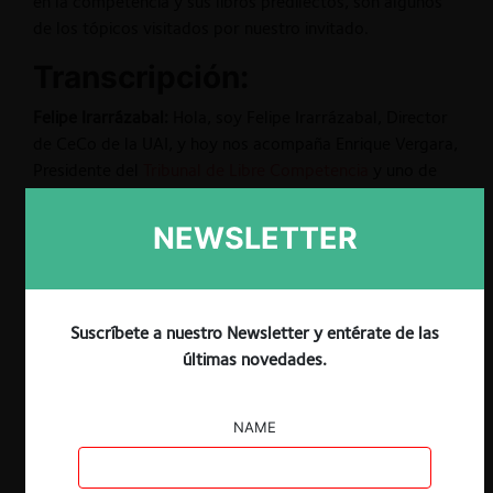
en la competencia y sus libros predilectos, son algunos
de los tópicos visitados por nuestro invitado.
Transcripción:
Felipe Irarrázabal:
Hola, soy Felipe Irarrázabal, Director
de CeCo de la UAI, y hoy nos acompaña Enrique Vergara,
Presidente del
Tribunal de Libre Competencia
y uno de
los actores más emblemáticos y relevantes en los temas
de libre competencia.
NEWSLETTER
Enrique es abogado de la Universidad Diego Portales,
con un master en derecho comparado de la Universidad
de Barcelona; tuvo una actuación importante frente al
Suscríbete a nuestro Newsletter y entérate de las
Ministerio de Economía, tanto de De Gregorio como de
últimas novedades.
Rodríguez Grossi; fue Sub Fiscal por tres años, Fiscal por
cuatro años, en donde le tocó, por ejemplo, iniciar el
caso Farmacias; y actualmente, desde el 2016, es
NAME
Presidente del Tribunal de Libre Competencia.