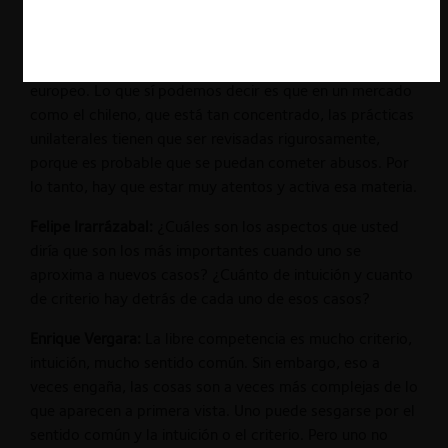
Pero en general, no tenemos una tendencia a priori
cuando uno analiza un abuso unilateral sobre si tenemos
que mirar más el derecho norteamericano o el derecho
europeo. Lo que sí podemos decir es que en un mercado
como el chileno, que está tan concentrado, las prácticas
unilaterales tienen que ser revisadas rigurosamente,
porque es probable que se puedan cometer abusos. Por
lo tanto, hay que estar muy atentos y activa esa materia.
Felipe Irarrázabal:
¿Cuáles son los aspectos que usted
diría que son los más importantes cuando uno se
aproxima a nuevos casos? ¿Cuánto de intuición y cuanto
de criterio hay detrás de cada uno de esos casos?
Enrique Vergara:
La libre competencia es mucho criterio,
intuición, mucho sentido común. Sin embargo, eso a
veces engaña, las cosas son a veces más complejas de lo
que aparecen a primera vista. Uno puede sesgarse por el
sentido común y la intuición o el criterio. Pero uno no