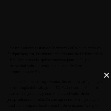
En esta primera sesión de
Podcasts CeCo
, el invitado es
Enrique Vergara
, Presidente del Tribunal de Defensa de la
Libre Competencia, quien conversa junto a Felipe
Irarrázabal sobre la institucionalidad de libre
competencia en Chile.
Los desafíos de los organismos, los ejes estratégicos y la
metodología del trabajo del TDLC, la interacción entre
las miradas jurídicas y económicas, el valor de la
jurisprudencia, la relación con agencias extranjeras y la
doctrina comparada, el impacto de la economía digital