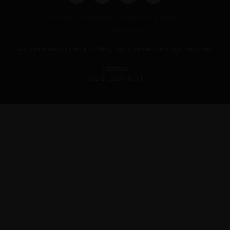
Términos y condiciones y políticas de privacidad
Políticas de Cookies
Av. Presidente Errázuriz 3485, Las Condes, Santiago de Chile.
Teléfono
(56 2) 2331 1000