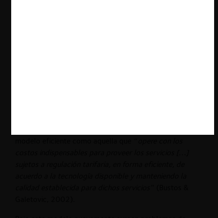
solo si es tan eficiente como la empresa ficticia y en
caso de no serlo, debe asumir los costos.
De esta manera, la autoridad intenta simular la
competencia fijando tarifas según las que cobraría una
empresa eficiente creada “a partir de cero” y tomando
en cuenta las condiciones que enfrentaría una empresa
real.
En la industria de telecomunicaciones, por ejemplo, la
ley de telecomunicaciones chilena (Artículo 30° A y C,
Título V, Ley 18.168 de 1982) define a una empresa
modelo eficiente como aquella que
“opere con los
costos indispensables para proveer los servicios […]
sujetos a regulación tarifaria, en forma eficiente, de
acuerdo a la tecnología disponible y manteniendo la
calidad establecida para dichos servicios”
(Bustos &
Galetovic, 2002).