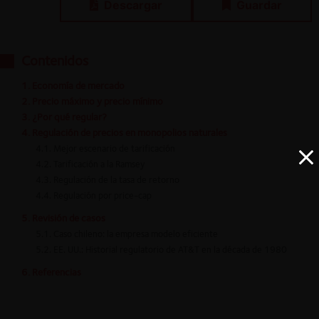
Descargar
Guardar
Contenidos
1. Economía de mercado
2. Precio máximo y precio mínimo
3. ¿Por qué regular?
4. Regulación de precios en monopolios naturales
4.1. Mejor escenario de tarificación
4.2. Tarificación a la Ramsey
4.3. Regulación de la tasa de retorno
4.4. Regulación por price-cap
5. Revisión de casos
5.1. Caso chileno: la empresa modelo eficiente
5.2. EE. UU.: Historial regulatorio de AT&T en la década de 1980
6. Referencias