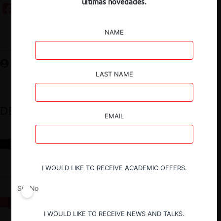
últimas novedades.
NAME
Guardar
LAST NAME
DESTACADOS
EMAIL
Reflexiones sobre las decisiones de la Comisión Antidistorsiones y
sus desafíos futuros
I WOULD LIKE TO RECEIVE ACADEMIC OFFERS.
Sí
No
La fusión Paramount / Warner Bros: el viaje de un gigante
I WOULD LIKE TO RECEIVE NEWS AND TALKS.