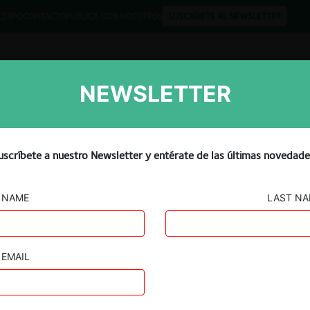
QUIPO
CONTACTO
PUBLICA CON NOSOTROS
SUSCRÍBETE AL NEWSLETTER
NEWSLETTER
Libros
Opinión
Podcast
compra de OK Market por
uscríbete a nuestro Newsletter y entérate de las últimas novedade
la desinversión de 16 local
NAME
LAST N
gación
EMAIL