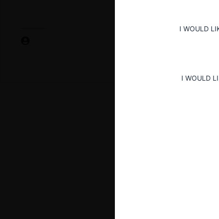
I WOULD LI
I WOULD L