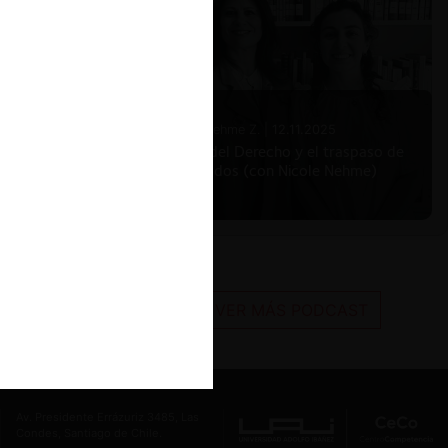
Nicole Nehme Z. |
12.11.2025
El arte del Derecho y el traspaso de
los legados (con Nicole Nehme)
VER MÁS PODCAST
Av. Presidente Errázuriz 3485, Las
Condes, Santiago de Chile.