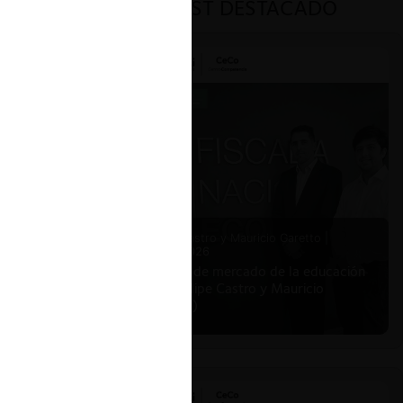
PODCAST DESTACADO
Felipe Castro y Mauricio Garetto |
24.06.2026
Estudio de mercado de la educación
(con Felipe Castro y Mauricio
Garetto)