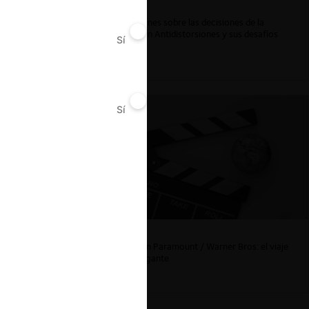
ar
Reflexiones sobre las decisiones de la
Comisión Antidistorsiones y sus desafíos
Sí
No
futuros
Sí
No
La fusión Paramount / Warner Bros: el viaje
de un gigante