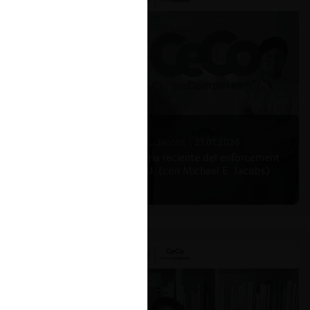
Michael E. Jacobs |
21.01.2026
La historia reciente del enforcement
en EE.UU. (con Michael E. Jacobs)