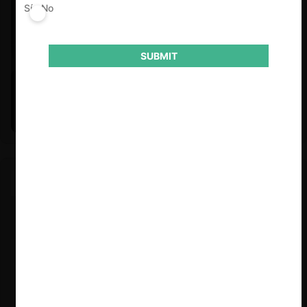
Sí
No
SUBMIT
Felipe Castro y Mauricio Garetto |
24.06.2026
Estudio de mercado de la educación (con Felipe Castro y
Mauricio Garetto)