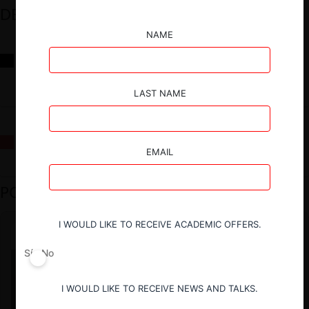
DESTACADOS
NAME
Reflexiones sobre las decisiones de la Comisión Antidistorsiones y
sus desafíos futuros
LAST NAME
La fusión Paramount / Warner Bros: el viaje de un gigante
EMAIL
PODCAST DESTACADO
I WOULD LIKE TO RECEIVE ACADEMIC OFFERS.
Sí
No
I WOULD LIKE TO RECEIVE NEWS AND TALKS.