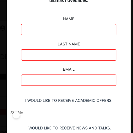
últimas novedades.
Guardar
NAME
LAST NAME
DESTACADOS
EMAIL
Reflexiones sobre las decisiones de la Comisión Antidistorsiones y
sus desafíos futuros
I WOULD LIKE TO RECEIVE ACADEMIC OFFERS.
La fusión Paramount / Warner Bros: el viaje de un gigante
Sí
No
I WOULD LIKE TO RECEIVE NEWS AND TALKS.