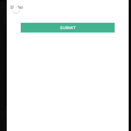
PODCAST DESTACADO
Sí
No
SUBMIT
Felipe Castro y Mauricio Garetto |
24.06.2026
Estudio de mercado de la educación (con Felipe Castro y
Mauricio Garetto)