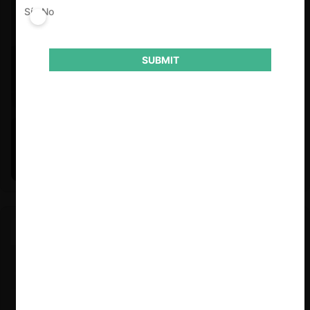
Sí
No
SUBMIT
Felipe Castro y Mauricio Garetto |
24.06.2026
Estudio de mercado de la educación (con Felipe Castro y
Mauricio Garetto)