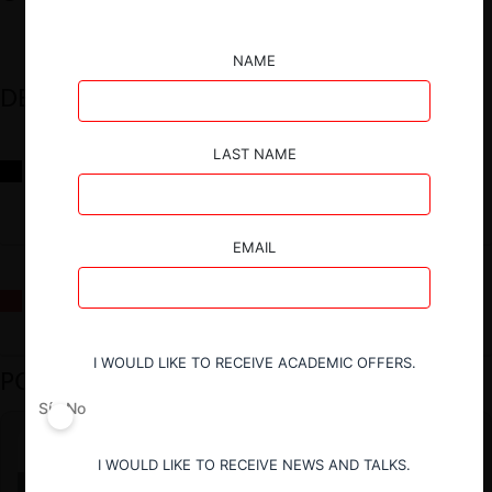
NAME
DESTACADOS
LAST NAME
Reflexiones sobre las decisiones de la Comisión Antidistorsiones y
sus desafíos futuros
EMAIL
La fusión Paramount / Warner Bros: el viaje de un gigante
I WOULD LIKE TO RECEIVE ACADEMIC OFFERS.
PODCAST DESTACADO
Sí
No
I WOULD LIKE TO RECEIVE NEWS AND TALKS.