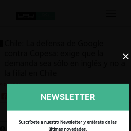
Chile: La defensa de Google
contra Copesa: exige que la
demanda sea sólo en inglés y no a
la filial en Chile
9.05.2024
NEWSLETTER
Guardar
Suscríbete a nuestro Newsletter y entérate de las
últimas novedades.