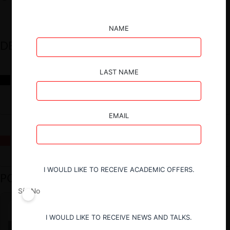
NAME
DESTACADOS
LAST NAME
Reflexiones sobre las decisiones de la Comisión Antidistorsiones y
sus desafíos futuros
EMAIL
La fusión Paramount / Warner Bros: el viaje de un gigante
I WOULD LIKE TO RECEIVE ACADEMIC OFFERS.
PODCAST DESTACADO
Sí
No
I WOULD LIKE TO RECEIVE NEWS AND TALKS.