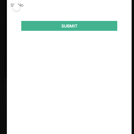
Sí
No
SUBMIT
Felipe Castro y Mauricio Garetto |
24.06.2026
Estudio de mercado de la educación (con Felipe Castro y
Mauricio Garetto)