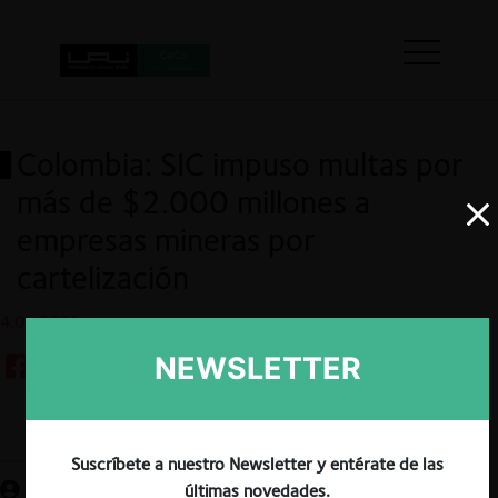
Colombia: SIC impuso multas por
más de $2.000 millones a
empresas mineras por
cartelización
4.03.2021
NEWSLETTER
Guardar
Suscríbete a nuestro Newsletter y entérate de las
últimas novedades.