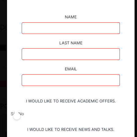
NAME
DESTACADOS
LAST NAME
Reflexiones sobre las decisiones de la Comisión Antidistorsiones y
sus desafíos futuros
EMAIL
La fusión Paramount / Warner Bros: el viaje de un gigante
I WOULD LIKE TO RECEIVE ACADEMIC OFFERS.
PODCAST DESTACADO
Sí
No
I WOULD LIKE TO RECEIVE NEWS AND TALKS.