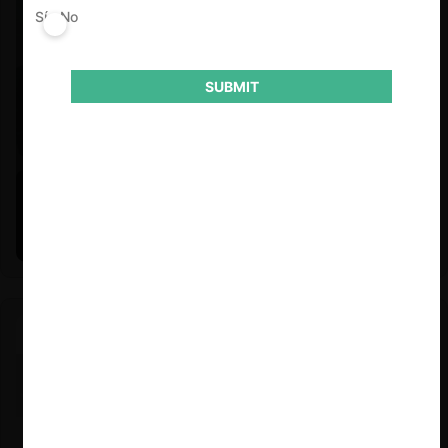
Sí
No
SUBMIT
Felipe Castro y Mauricio Garetto |
24.06.2026
Estudio de mercado de la educación (con Felipe Castro y
Mauricio Garetto)