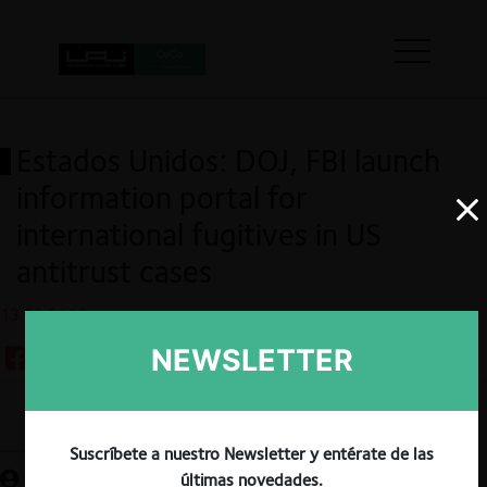
Estados Unidos: DOJ, FBI launch
information portal for
international fugitives in US
antitrust cases
13.02.2025
NEWSLETTER
Guardar
Suscríbete a nuestro Newsletter y entérate de las
últimas novedades.