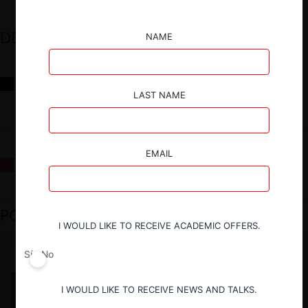
DESTACADOS
NAME
Reflexiones sobre las decisiones de la Comisión Antidistorsiones y
sus desafíos futuros
LAST NAME
EMAIL
La fusión Paramount / Warner Bros: el viaje de un gigante
PODCAST DESTACADO
I WOULD LIKE TO RECEIVE ACADEMIC OFFERS.
Sí
No
I WOULD LIKE TO RECEIVE NEWS AND TALKS.