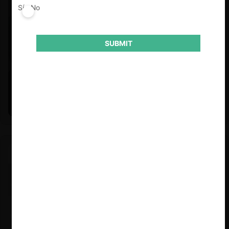
Sí
No
SUBMIT
Felipe Castro y Mauricio Garetto |
24.06.2026
Estudio de mercado de la educación (con Felipe Castro y
Mauricio Garetto)