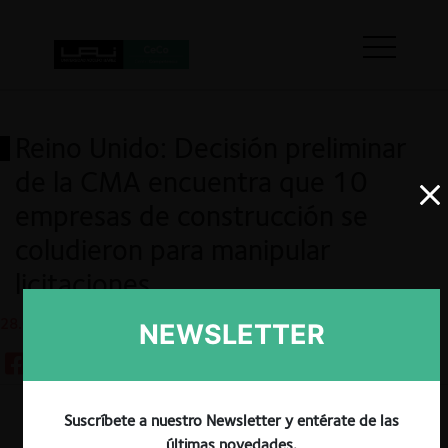
Reino Unido: Decisión preliminar
de la CMA encuentra que 10
empresas de construcción se
coludieron para manipular
licitaciones
28.06.2022
NEWSLETTER
Suscríbete a nuestro Newsletter y entérate de las
Guardar
últimas novedades.