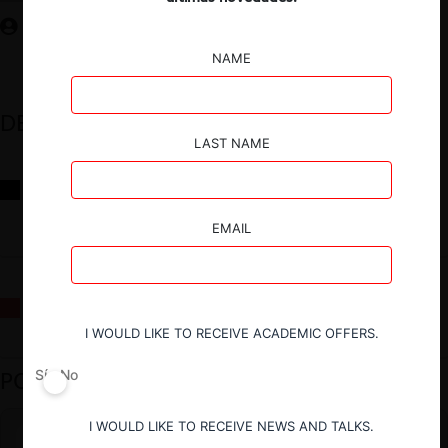
NAME
DESTACADOS
LAST NAME
Reflexiones sobre las decisiones de la Comisión Antidistorsiones y
sus desafíos futuros
EMAIL
La fusión Paramount / Warner Bros: el viaje de un gigante
I WOULD LIKE TO RECEIVE ACADEMIC OFFERS.
PODCAST DESTACADO
Sí
No
I WOULD LIKE TO RECEIVE NEWS AND TALKS.