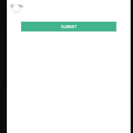
Sí
No
SUBMIT
Felipe Castro y Mauricio Garetto |
24.06.2026
Estudio de mercado de la educación (con Felipe Castro y
Mauricio Garetto)