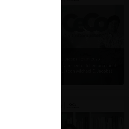
Michael E. Jacobs |
21.01.2026
La historia reciente del enforcement
en EE.UU. (con Michael E. Jacobs)