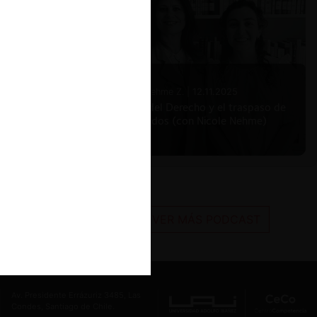
Nicole Nehme Z. |
12.11.2025
El arte del Derecho y el traspaso de
los legados (con Nicole Nehme)
VER MÁS PODCAST
Av. Presidente Errázuriz 3485, Las
Condes, Santiago de Chile.