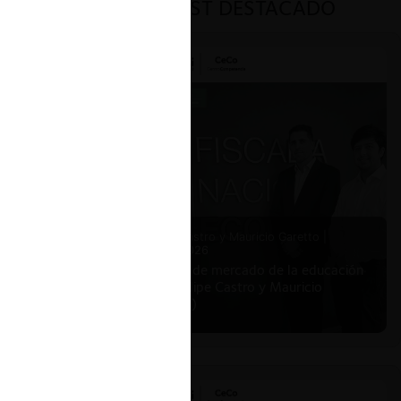
PODCAST DESTACADO
Felipe Castro y Mauricio Garetto |
24.06.2026
Estudio de mercado de la educación
(con Felipe Castro y Mauricio
Garetto)