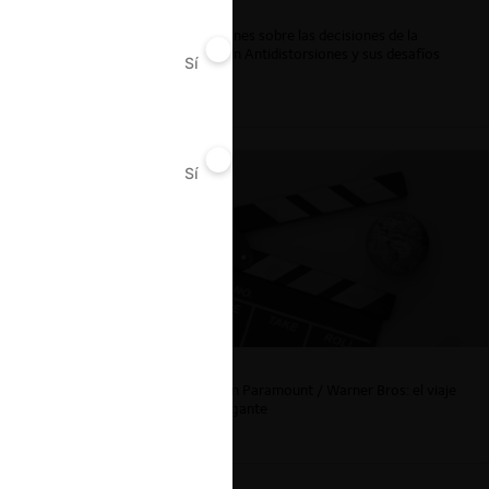
Reflexiones sobre las decisiones de la
Comisión Antidistorsiones y sus desafíos
Sí
No
futuros
Sí
No
La fusión Paramount / Warner Bros: el viaje
de un gigante