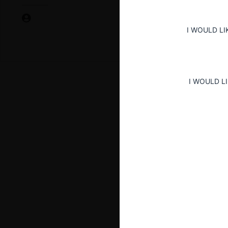
I WOULD LI
I WOULD L