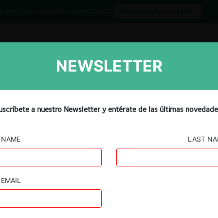
QUIPO
CONTACTO
PUBLICA CON NOSOTROS
SUSCRÍBETE AL NEWSLETTER
NEWSLETTER
Libros
Opinión
Podcast
m over Google search
uscríbete a nuestro Newsletter y entérate de las últimas novedade
 trial by UK CAT
NAME
LAST N
EMAIL
Guard