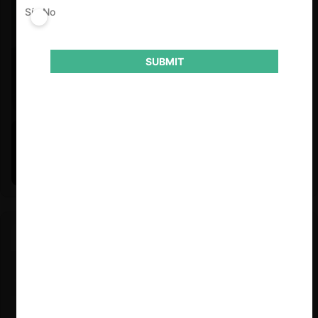
Sí
No
SUBMIT
Felipe Castro y Mauricio Garetto |
24.06.2026
Estudio de mercado de la educación (con Felipe Castro y
Mauricio Garetto)