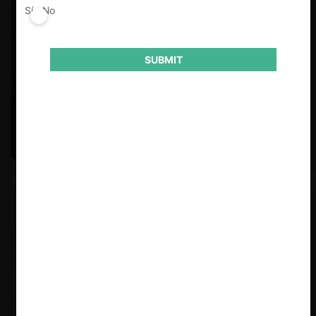
Sí
No
SUBMIT
Felipe Castro y Mauricio Garetto |
24.06.2026
Estudio de mercado de la educación (con Felipe Castro y
Mauricio Garetto)