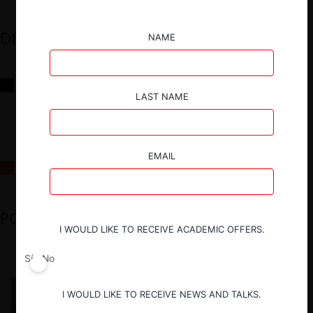
DESTACADOS
NAME
Reflexiones sobre las decisiones de la Comisión Antidistorsiones y
sus desafíos futuros
LAST NAME
EMAIL
La fusión Paramount / Warner Bros: el viaje de un gigante
PODCAST DESTACADO
I WOULD LIKE TO RECEIVE ACADEMIC OFFERS.
Sí
No
I WOULD LIKE TO RECEIVE NEWS AND TALKS.