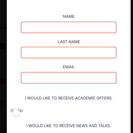
NAME
DESTACADOS
LAST NAME
Reflexiones sobre las decisiones de la Comisión Antidistorsiones y
sus desafíos futuros
EMAIL
La fusión Paramount / Warner Bros: el viaje de un gigante
I WOULD LIKE TO RECEIVE ACADEMIC OFFERS.
PODCAST DESTACADO
Sí
No
I WOULD LIKE TO RECEIVE NEWS AND TALKS.