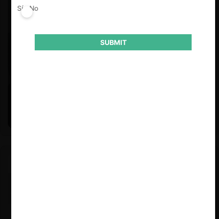
Sí
No
SUBMIT
Felipe Castro y Mauricio Garetto |
24.06.2026
Estudio de mercado de la educación (con Felipe Castro y
Mauricio Garetto)