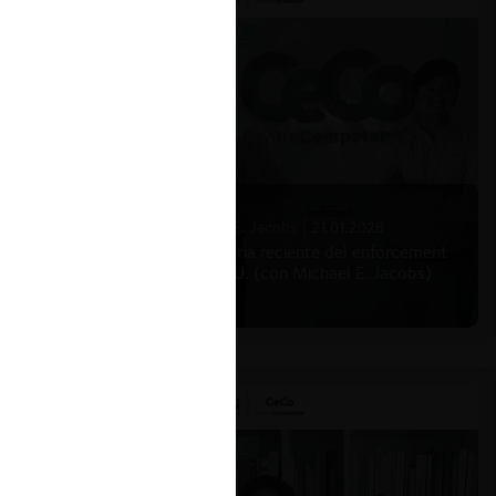
Michael E. Jacobs |
21.01.2026
La historia reciente del enforcement
en EE.UU. (con Michael E. Jacobs)