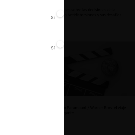
Reflexiones sobre las decisiones de la
Comisión Antidistorsiones y sus desafíos
Sí
No
futuros
Sí
No
La fusión Paramount / Warner Bros: el viaje
de un gigante