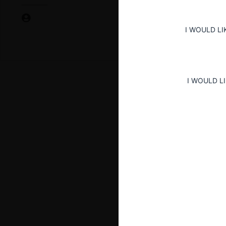
I WOULD LI
I WOULD L