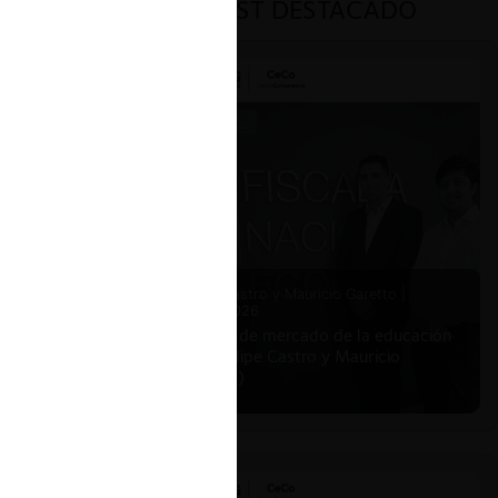
PODCAST DESTACADO
Felipe Castro y Mauricio Garetto |
24.06.2026
Estudio de mercado de la educación
(con Felipe Castro y Mauricio
Garetto)