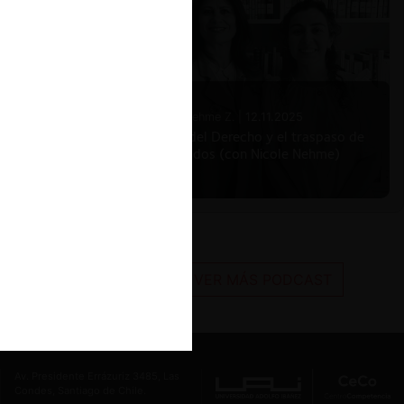
Nicole Nehme Z. |
12.11.2025
El arte del Derecho y el traspaso de
los legados (con Nicole Nehme)
VER MÁS PODCAST
Av. Presidente Errázuriz 3485, Las
Condes, Santiago de Chile.