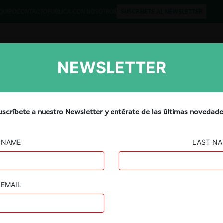
QUIPO
CONTACTO
PUBLICA CON NOSOTROS
SUSCRÍBETE AL NEWSLETTER
NEWSLETTER
Libros
Opinión
Podcast
io se refiere a la posibilid
uscríbete a nuestro Newsletter y entérate de las últimas novedade
 de la DMA
NAME
LAST N
EMAIL
Guard