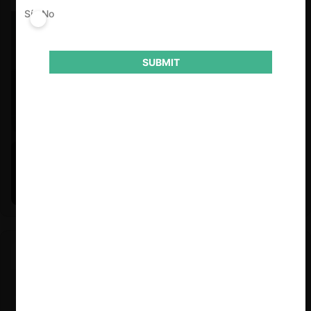
Sí
No
SUBMIT
Felipe Castro y Mauricio Garetto |
24.06.2026
Estudio de mercado de la educación (con Felipe Castro y
Mauricio Garetto)