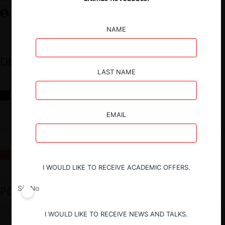
NAME
DESTACADOS
LAST NAME
Reflexiones sobre las decisiones de la Comisión Antidistorsiones y
sus desafíos futuros
EMAIL
La fusión Paramount / Warner Bros: el viaje de un gigante
I WOULD LIKE TO RECEIVE ACADEMIC OFFERS.
PODCAST DESTACADO
Sí
No
I WOULD LIKE TO RECEIVE NEWS AND TALKS.