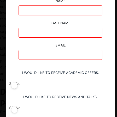
Competencia (TDLC) aprobó el acuerdo conciliatorio alcanzado
NAME
entre la
Fiscalía Nacional Económica (FNE)
y la empresa
Inversiones Los Orientales Limitada (Los Orientales) para poner
término al juicio iniciado en enero de este año contra dicha
LAST NAME
sociedad por haber incumplido su deber de notificar a la Fiscalía
su participación en la propiedad de una empresa competidora
(Rol C-389-2020).
EMAIL
Este es el primer acuerdo en aplicación de la nueva normativa
sobre participaciones cruzadas en competidores, y reafirma la
posición ya planteada por la FNE en su requerimiento, acerca de
que este tipo de infracciones deben analizarse bajo un concepto
I WOULD LIKE TO RECEIVE ACADEMIC OFFERS.
amplio y flexible de competidores (incluyendo incluso a los
competidores potenciales).
Sí
No
Deber de notificar
I WOULD LIKE TO RECEIVE NEWS AND TALKS.
participaciones minoritarias
Sí
No
Previo a la entrada en vigor de la Ley 20.945 que modificó