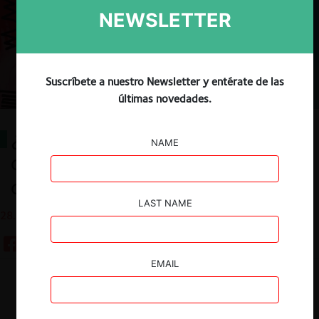
NEWSLETTER
Suscríbete a nuestro Newsletter y entérate de las
últimas novedades.
¿Qué tan aplicable es la ciencia
NAME
conductual a la política de
competencia?
LAST NAME
28.10.2020
EMAIL
Guardar