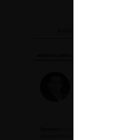
ANDRÉS CALDERÓN L.
RODRIGO ALCÁZAR S.
DIOGO T
"El pago de una recomp
interesante. Se trata d
práctica anticompetitiv
Resumen:
La introducción del pago de recompe
información relevante sobre prácticas anticompe