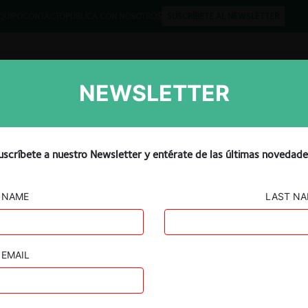
QUIPO
CONTACTO
PUBLICA CON NOSOTROS
SUSCRÍBETE AL NEWSLETTER
NEWSLETTER
Libros
Opinión
Podcast
uscríbete a nuestro Newsletter y entérate de las últimas novedade
NAME
LAST N
EMAIL