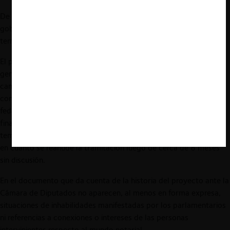
De esta forma, y a pesar del compromiso manifestado por el
gobierno y los diputados, la desnotarización queda aún como un
tema pendiente que no fue resuelto en esta pasada.
El proyecto que deberá revisar el Senado mantiene, en términos
generales, las ideas matrices de la propuesta del ejecutivo. Los
cambios principales en relación a los temas que la FNE consideró
como cruciales, dicen relación con la limitación geográfica de los
fedatarios y el hecho de que la desnotarización no haya sido
finalmente incorporada en el proyecto. En todo caso, estos son
temas que seguramente tendrá que volver a abordar el Senado,
en cuanto se reanude la tramitación luego de cerca de 8 meses
sin discusión.
En el documento que da cuenta de la historia del proyecto ante la
Cámara de Diputados no aparecen, al menos en forma expresa,
situaciones de inhabilidades manifestadas por los parlamentarios
ni referencias a conexiones o intereses de las personas
intervinientes respecto al mundo notarial.