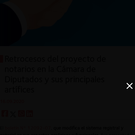
Retrocesos del proyecto de
notarios en la Cámara de
Diputados y sus principales
artífices
16.09.2020
El
boletín N° 12092-07
,
que modifica el sistema registral y