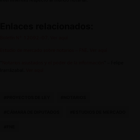
Enlaces relacionados:
Boletín N° 12092-07
.
Ver aquí
Estudio de mercado sobre notarios – FNE
.
Ver aquí
“
Notarios asustados y el poder de la información
” – Felipe
Irarrázabal.
Ver aquí
#PROYECTOS DE LEY
#NOTARIOS
#CÁMARA DE DIPUTADOS
#ESTUDIOS DE MERCADO
#FNE