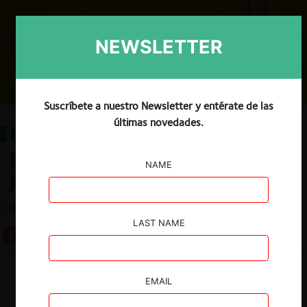
NEWSLETTER
Suscríbete a nuestro Newsletter y entérate de las
últimas novedades.
Las medidas cautelares y
prejudiciales precautorias en la
NAME
jurisprudencia del TDLC
5.01.2022
LAST NAME
Guardar
EMAIL