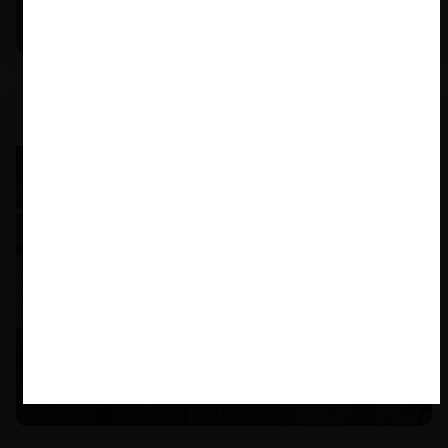
La historia reciente del enforcement en EE.UU. (con
Michael E. Jacobs)
Nicole Nehme Z. |
12.11.2025
El arte del Derecho y el traspaso de los legados (con
Nicole Nehme)