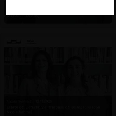
Michael E. Jacobs |
21.01.2026
La historia reciente del enforcement en EE.UU. (con
Michael E. Jacobs)
Nicole Nehme Z. |
12.11.2025
El arte del Derecho y el traspaso de los legados (con
Nicole Nehme)