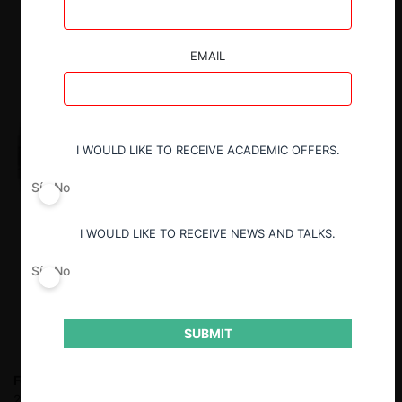
EMAIL
I WOULD LIKE TO RECEIVE ACADEMIC OFFERS.
Sí
No
I WOULD LIKE TO RECEIVE NEWS AND TALKS.
Sí
No
SUBMIT
Felipe Irarrázabal Ph.
Fiscal Nacional Económico entre 2010 y
2018. Socio en Philippi, Yrarrázaval, Pulido & Brunner entre