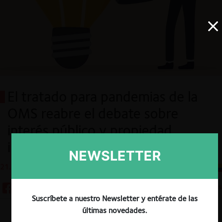
El tratado para pandemias de la
OMS reabre el debate sobre
interés público y propiedad
intelectual
NEWSLETTER
21.12.2022
CeCo Colombia
10 minutos
Suscríbete a nuestro Newsletter y entérate de las
últimas novedades.
Descargar
Guardar