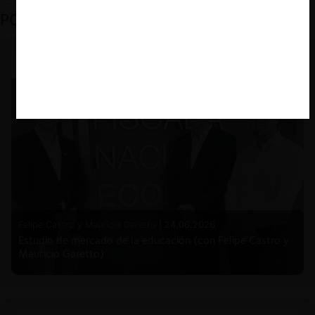
PODCAST DESTACADO
Felipe Castro y Mauricio Garetto |
24.06.2026
Estudio de mercado de la educación (con Felipe Castro y
Mauricio Garetto)