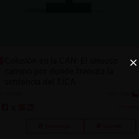
Colusión en la CAN: El sinuoso
camino por donde transita la
sentencia del TJCA
9.10.2024
CeCo Chile
10 minutos
Descargar
Guardar