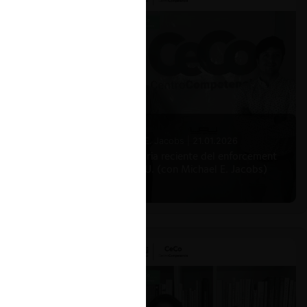
nto por
an
Michael E. Jacobs |
21.01.2026
La historia reciente del enforcement
en EE.UU. (con Michael E. Jacobs)