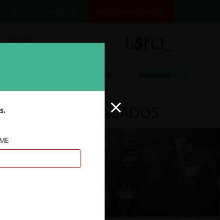
INICIAR SESIÓN
REGÍSTRATE GRATIS
Glosario
Jurisprudencia
Datos+IA
DESTACADOS
s.
AME