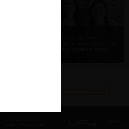
Nicole Nehme Z. |
12.11.2025
El arte del Derecho y el traspaso de
los legados (con Nicole Nehme)
VER MÁS PODCAST
Av. Presidente Errázuriz 3485, Las
Condes, Santiago de Chile.