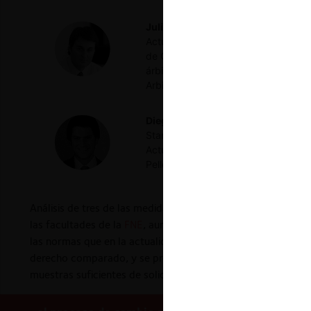
Julio Pellegrini Vial
Abogado de la P
Actualmente es profesor de Derecho 
de Chile. También ha sido profesor 
árbitro del Centro de Arbitrajes y 
Arbitrajes. Socio de Pellegrini & Cía.
Diego Ramos Bascuñán
Abogado de 
Stanford y un diplomado en Derecho 
Actualmente es profesor del Taller d
Pellegrini & Cía.
Análisis de tres de las medidas anunciadas recientemente en
las facultades de la
FNE
, aumento de las sanciones a los de
las normas que en la actualidad permiten detectar y sancio
derecho comparado, y se preguntan si acaso es necesario mo
muestras suficientes de solidez y efectividad.