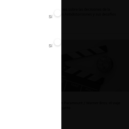
Reflexiones sobre las decisiones de la
Comisión Antidistorsiones y sus desafíos
Sí
No
futuros
Sí
No
La fusión Paramount / Warner Bros: el viaje
de un gigante
ar