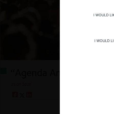
I WOULD LI
I WOULD L
“Agenda Antiabusos” y 
29.01.2020