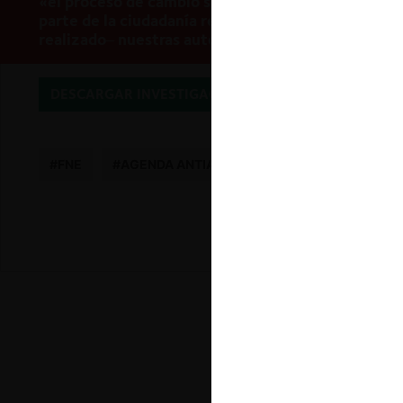
«el proceso de cambio social ha dejado en eviden
parte de la ciudadanía respecto de nuestra normati
realizado– nuestras autoridades de competencia e
DESCARGAR INVESTIGACIÓN
#FNE
#AGENDA ANTIABUSOS