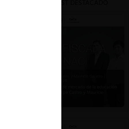
PODCAST DESTACADO
o.
tólica
Es
l de
ad de
o de
Felipe Castro y Mauricio Garetto |
24.06.2026
iento de
Estudio de mercado de la educación
(con Felipe Castro y Mauricio
etallan
Garetto)
on el
ado