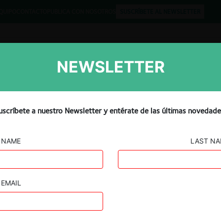
QUIPO
CONTACTO
PUBLICA CON NOSOTROS
SUSCRÍBETE AL NEWSLETTER
NEWSLETTER
Libros
Opinión
Podcast
uscríbete a nuestro Newsletter y entérate de las últimas novedade
NAME
LAST N
EMAIL