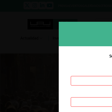
PRENSA
EVENTOS
GALERÍA
NOSOTROS
E
Actualidad
Investigación
Diálogo
S