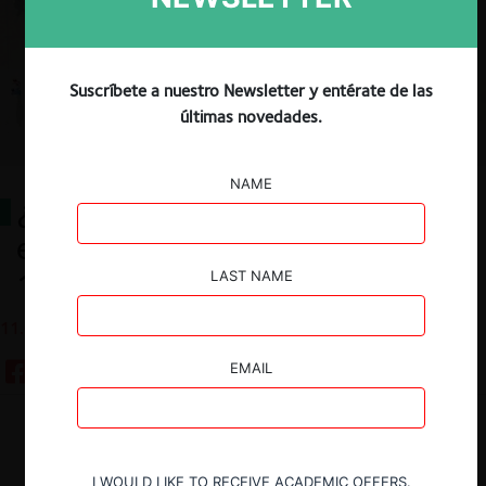
Suscríbete a nuestro Newsletter y entérate de las
últimas novedades.
NAME
¿Es posible sancionar por precios
excesivos en tiempos de Covid-
19?
LAST NAME
11.05.2020
EMAIL
Guardar
I WOULD LIKE TO RECEIVE ACADEMIC OFFERS.