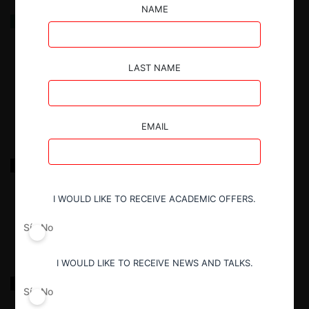
NAME
Corte Suprema y su rol en libre competencia
¿Cuánto control es deseable? Una respuesta al
profesor Nicolás Carrasco
LAST NAME
8.04.2026
| Camilo Rojas
EMAIL
FNE sobre licitación estación intermodal
I WOULD LIKE TO RECEIVE ACADEMIC OFFERS.
18.03.2022
|
Sí
No
I WOULD LIKE TO RECEIVE NEWS AND TALKS.
Cencosud sobre arrendamiento Jumbo Valdivia
Sí
No