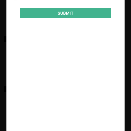
18.03.2022
|
SUBMIT
Asociación Farmacias sobre bases licitación FONASA
18.03.2022
|
Watt’s sobre condiciones de leche fresca
18.03.2022
|