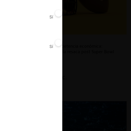
Sí
No
Fútbol americano y competencia económica:
Sí
No
algunas reflexiones para la resaca post Super Bowl
11.02.2026
| Carlos García C.