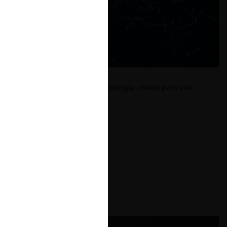
La encrucijada entre IA y energía: claves para una
expansión sostenible
9.07.2025
| Carlos García C.