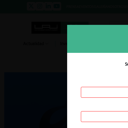
PRENSA
EVENTOS
GALERÍA
NOSOTROS
E
Actualidad
Investigación
Diálogo
S