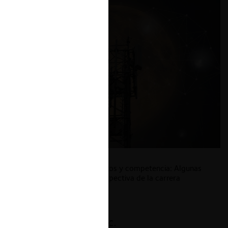
Inteligencia Artificial, datos y competencia: Algunas
reflexiones desde la perspectiva de la carrera
espacial
13.11.2024
| Carlos García C.