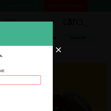
INICIAR SESIÓN
REGÍSTRATE GRATIS
Glosario
Jurisprudencia
Datos+IA
s.
AME