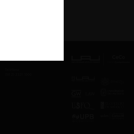
Av. Presidente Errázuriz 3485, Las
Condes, Santiago de Chile.
Teléfono
(56 2) 2331 1000