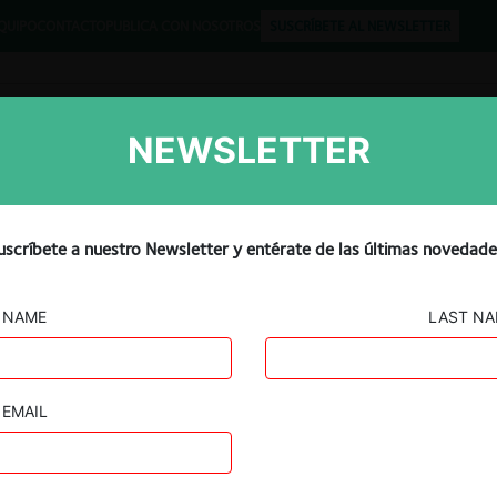
QUIPO
CONTACTO
PUBLICA CON NOSOTROS
SUSCRÍBETE AL NEWSLETTER
NEWSLETTER
Libros
Opinión
Podcast
uscríbete a nuestro Newsletter y entérate de las últimas novedade
NAME
LAST N
EMAIL