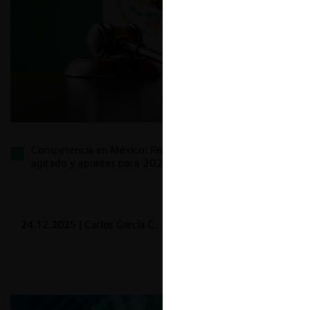
Competencia en México: Reflexiones de un 2025
agitado y apuntes para 2026
24.12.2025
| Carlos García C.