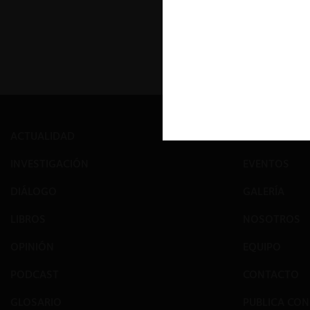
ACTUALIDAD
PRENSA
INVESTIGACIÓN
EVENTOS
DIÁLOGO
GALERÍA
LIBROS
NOSOTROS
OPINIÓN
EQUIPO
PODCAST
CONTACTO
GLOSARIO
PUBLICA CO