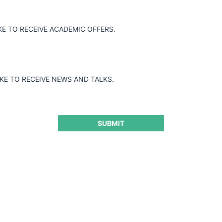
KE TO RECEIVE ACADEMIC OFFERS.
Clemencia, cumplimiento y la ilusión del agente
IKE TO RECEIVE NEWS AND TALKS.
racional: por qué la ciencia del comportamiento
importa para la competencia económica en América
Latina
SUBMIT
28.04.2026
| Carlos García C.