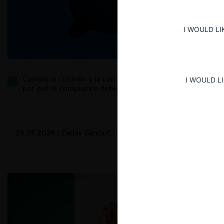
I WOULD LI
Cuando la colusión y la corrupción se dan la mano:
I WOULD L
por qué el compliance debe ser transversal
29.07.2026
| Carlos García C.