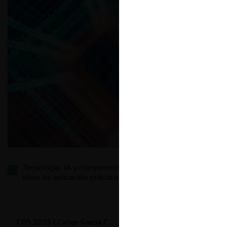
Tecnología, IA y competencia: algunas reflexiones e
ideas de aplicación práctica
7.05.2025
| Carlos Garcia C.