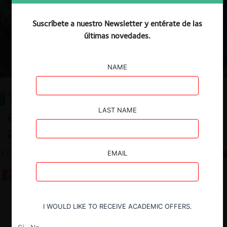
Suscríbete a nuestro Newsletter y entérate de las
últimas novedades.
NAME
Tecnología, IA y competencia:
LAST NAME
algunas reflexiones e ideas de
aplicación práctica
7.05.2025
CeCo Mexico
EMAIL
Descargar
Guardar
I WOULD LIKE TO RECEIVE ACADEMIC OFFERS.