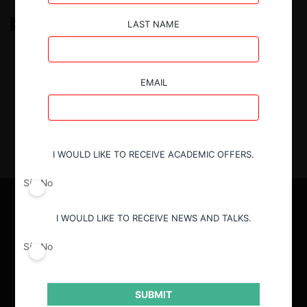
El intercambio de información comercialmente
LAST NAME
sensible en Chile
6.02.2020
| Ignacio Larraín
EMAIL
I WOULD LIKE TO RECEIVE ACADEMIC OFFERS.
Sí
No
I WOULD LIKE TO RECEIVE NEWS AND TALKS.
Sí
No
SUBMIT