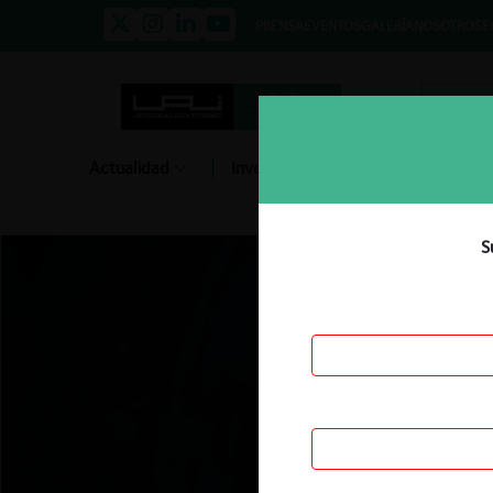
PRENSA
EVENTOS
GALERÍA
NOSOTROS
E
Actualidad
Investigación
Diálogo
S