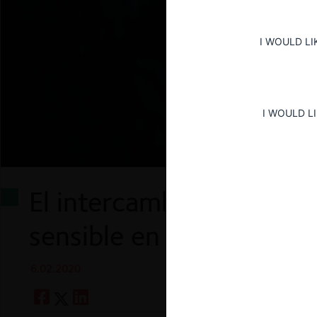
I WOULD LI
I WOULD L
El intercambio de info
sensible en Chile
6.02.2020