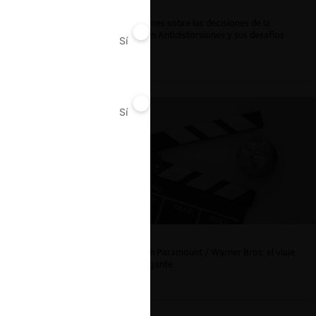
Reflexiones sobre las decisiones de la
Comisión Antidistorsiones y sus desafíos
Sí
No
futuros
Sí
No
La fusión Paramount / Warner Bros: el viaje
de un gigante