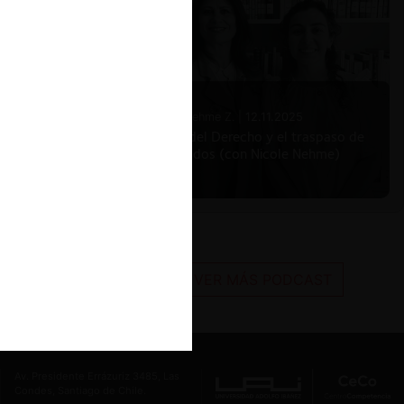
Nicole Nehme Z. |
12.11.2025
El arte del Derecho y el traspaso de
los legados (con Nicole Nehme)
VER MÁS PODCAST
Av. Presidente Errázuriz 3485, Las
Condes, Santiago de Chile.