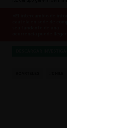
luz del tipo general del mismo artículo.
«El intercambio de información comercialmente se
cautela en sede de competencia. Sea que dicha prá
sea fundante de una
colusión
o que, como tal, sea 
ocurrencia puede llegar a ser reprochable al ampa
DESCARGAR INVESTIGACIÓN
#CARTELES
#CHILE
#INTERCAMBIO DE INFORM