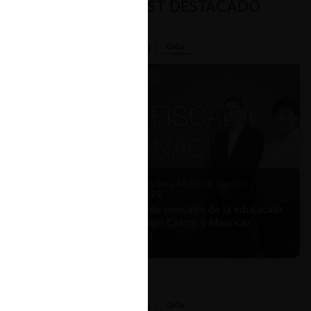
PODCAST DESTACADO
ar
,
 Socio
lvencia
rizosa
Felipe Castro y Mauricio Garetto |
24.06.2026
Estudio de mercado de la educación
(con Felipe Castro y Mauricio
Garetto)
e
l y el
la
ada a la