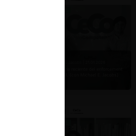
l
ende,
u
Michael E. Jacobs |
21.01.2026
La historia reciente del enforcement
en EE.UU. (con Michael E. Jacobs)