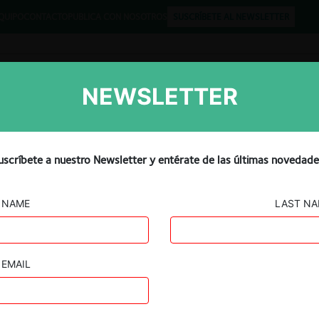
QUIPO
CONTACTO
PUBLICA CON NOSOTROS
SUSCRÍBETE AL NEWSLETTER
NEWSLETTER
Libros
Opinión
Podcast
uscríbete a nuestro Newsletter y entérate de las últimas novedade
NAME
LAST N
EMAIL