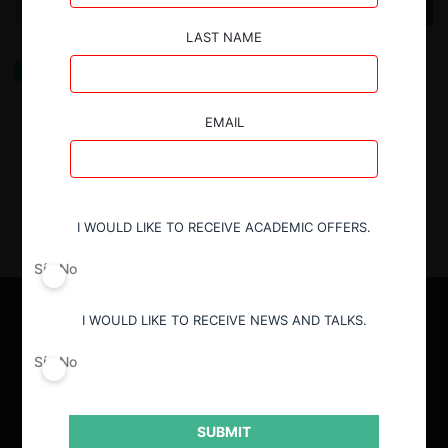
LAST NAME
La caída de las cláusulas de no competir
EMAIL
22.05.2024
| Adrián Schopf y Javier Wilenmann
I WOULD LIKE TO RECEIVE ACADEMIC OFFERS.
Sí
No
I WOULD LIKE TO RECEIVE NEWS AND TALKS.
Sí
No
SUBMIT