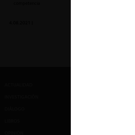
competencia
4.08.2021
|
ACTUALIDAD
PRENSA
INVESTIGACIÓN
EVENTOS
DIÁLOGO
GALERÍA
LIBROS
NOSOTROS
OPINIÓN
EQUIPO