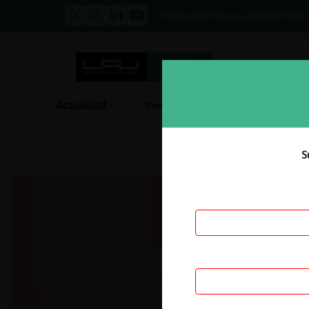
PRENSA
EVENTOS
GALERÍA
NOSOTROS
E
Actualidad
Investigación
Diálogo
S