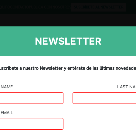
QUIPO
CONTACTO
PUBLICA CON NOSOTROS
SUSCRÍBETE AL NEWSLETTER
NEWSLETTER
Libros
Opinión
Podcast
uscríbete a nuestro Newsletter y entérate de las últimas novedade
NAME
LAST N
EMAIL