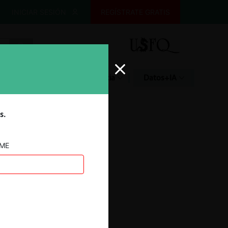
INICIAR SESIÓN
REGÍSTRATE GRATIS
Glosario
Jurisprudencia
Datos+IA
s.
AME