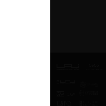
Av. Presidente Errázuriz 3485, Las
Condes, Santiago de Chile.
Teléfono
(56 2) 2331 1000