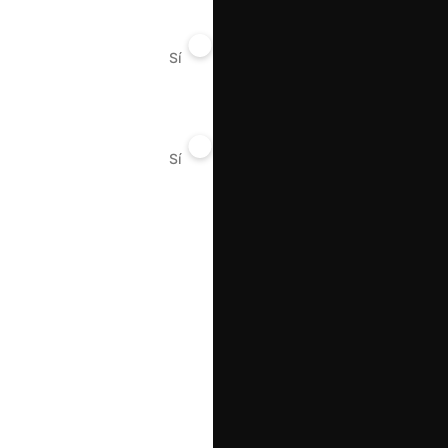
Sí
No
Sí
No