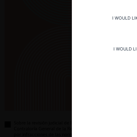
I WOULD LI
I WOULD L
Sobre la revisión judicial de los dictámenes de la
Contraloría General de la República frente al TDLC
por infracciones de las normas sobre libre