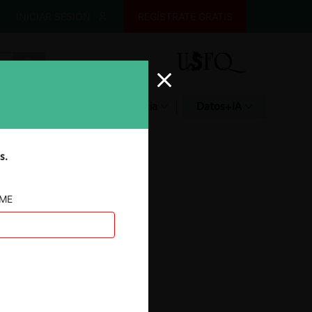
INICIAR SESIÓN
REGÍSTRATE GRATIS
Glosario
Jurisprudencia
Datos+IA
s.
AME