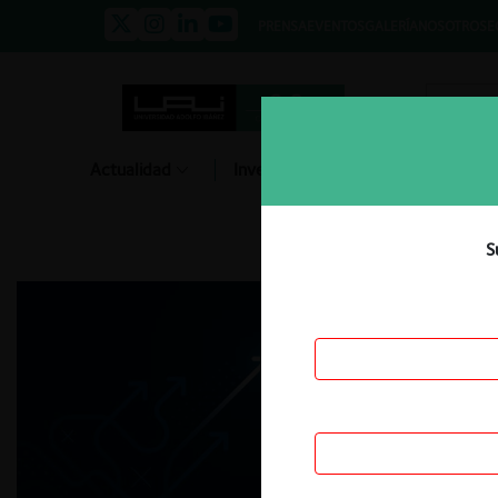
PRENSA
EVENTOS
GALERÍA
NOSOTROS
E
Actualidad
Investigación
Diálogo
S