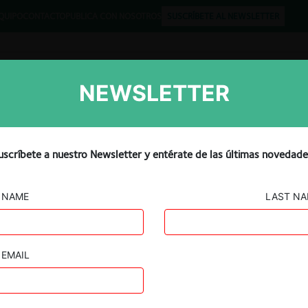
QUIPO
CONTACTO
PUBLICA CON NOSOTROS
SUSCRÍBETE AL NEWSLETTER
NEWSLETTER
Libros
Opinión
Podcast
uscríbete a nuestro Newsletter y entérate de las últimas novedade
NAME
LAST N
EMAIL