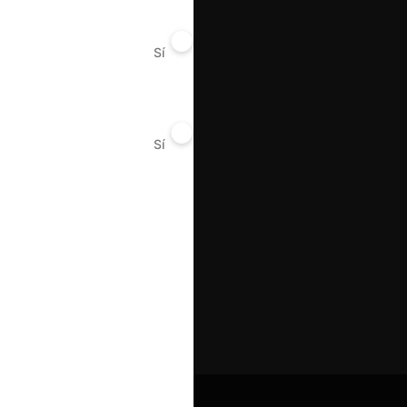
Sí
No
Sí
No