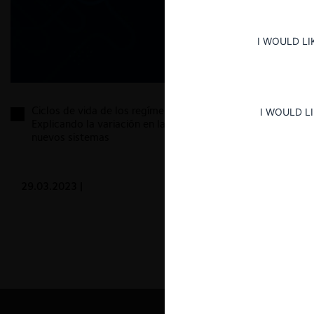
I WOULD LI
Ciclos de vida de los regímenes de competencia:
I WOULD L
Explicando la variación en la implementación de
nuevos sistemas
29.03.2023
|