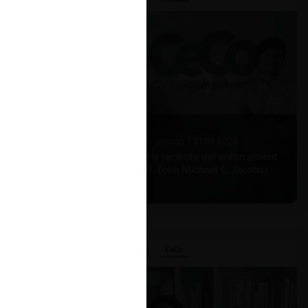
o y
 a la luz
es
sis de los
tucional
Michael E. Jacobs |
21.01.2026
oría de
La historia reciente del enforcement
en EE.UU. (con Michael E. Jacobs)
nadas
ar