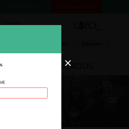
INICIAR SESIÓN
REGÍSTRATE GRATIS
Glosario
Jurisprudencia
Datos+IA
DESTACADOS
s.
AME