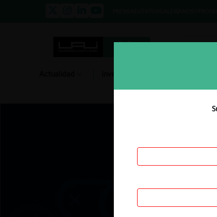
PRENSA
EVENTOS
GALERÍA
NOSOTROS
E
Actualidad
Investigación
Diálogo
S