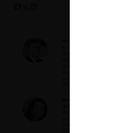
William E. Kovacic
Facultad de Der
la Fundación de la Facultad de Der
Comercio y presidente de este orga
diciembre de 2004, director no eje
Vicepresidente de Divulgación de l
organizaciones internacionales en m
contratos públicos y diseño de inst
1978, donde fue becario Harlan Fisk
Marianela López-Galdos
Competitio
Regulación en la Computer and Comm
Investigación en Derecho y Polític
consultora internacional de polític
Comisión Federal de Comercio en Wa
Desarrollo. Doctora en Derecho Int