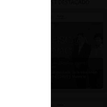
PODCAST DESTACADO
ar
tico de
al de
1 a
es y
s,
 en
Felipe Castro y Mauricio Garetto |
24.06.2026
Estudio de mercado de la educación
(con Felipe Castro y Mauricio
a y
Garetto)
e
. Ex
s de la
no de