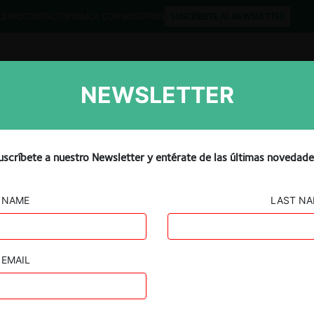
QUIPO
CONTACTO
PUBLICA CON NOSOTROS
SUSCRÍBETE AL NEWSLETTER
NEWSLETTER
Libros
Opinión
Podcast
uscríbete a nuestro Newsletter y entérate de las últimas novedade
NAME
LAST N
EMAIL