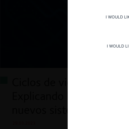
I WOULD LI
I WOULD L
Ciclos de vida de los r
Explicando la variación
nuevos sistemas
29.03.2023