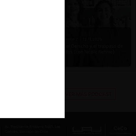
ÓN
Nicole Nehme Z. |
12.11.2025
El arte del Derecho y el traspaso de
los legados (con Nicole Nehme)
VER MÁS PODCAST
Av. Presidente Errázuriz 3485, Las
Condes, Santiago de Chile.