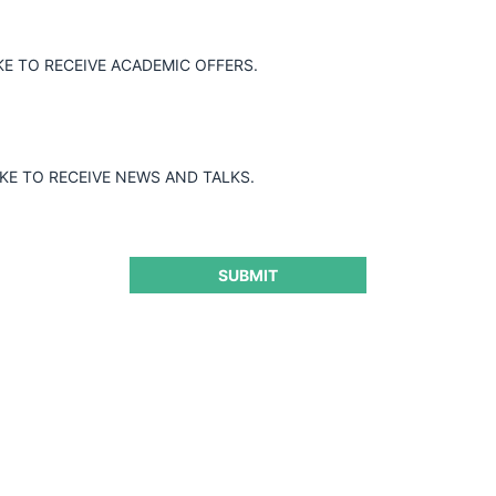
KE TO RECEIVE ACADEMIC OFFERS.
IKE TO RECEIVE NEWS AND TALKS.
SUBMIT
egímenes de competencia:
 en la implementación de
CeCo E