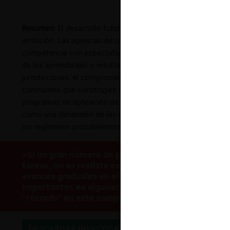
Resumen:
El desarrollo futuro de las leyes de competencia
ambición. Las agencias de competencia y sus electores ext
competencia con expectativas aterrizadas respecto de cuále
de los aprendizajes y resultados que las jurisdicciones ha
jurisdicciones, el compromiso permanente con un ciclo virt
constantes que construyen instituciones superiores (la base
programas de aplicación de las leyes de competencia hasta la
como una dimensión de las reformas a la ley. También aboga
los regímenes probablemente serán capaces de lograr.
«Si un gran número de personas trabajadoras e int
tareas, no es realista esperar que los demás lo h
avances graduales en el rendimiento a lo largo de
importantes en algunas tareas. No obstante, en ge
“récords” en este campo no suelen batirse a paso
DESCARGAR INVESTIGACIÓN