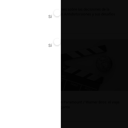
Reflexiones sobre las decisiones de la
Comisión Antidistorsiones y sus desafíos
Sí
No
futuros
Sí
No
La fusión Paramount / Warner Bros: el viaje
de un gigante
E.UU