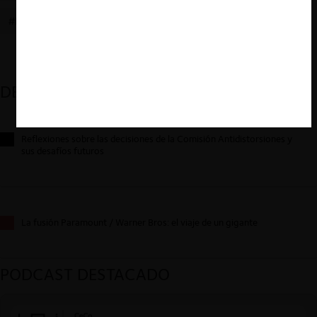
#DENUNCIANTE ANÓNIMO
#AGENDA LEGISLATIVA
DESTACADOS
Reflexiones sobre las decisiones de la Comisión Antidistorsiones y
sus desafíos futuros
La fusión Paramount / Warner Bros: el viaje de un gigante
PODCAST DESTACADO