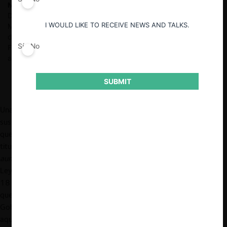
Matías Belmonte P.
Abogado, P. Universidad Católica de Chile.
Doctorando en Derecho y Magíster, Universidad Pompeu Fabra.
I WOULD LIKE TO RECEIVE NEWS AND TALKS.
Magíster en Derecho Penal, Universidad de Talca. Investigador
de la Universidad Pompeu Fabra desde el 2020. Trabajó en la
Sí
No
Fiscalía Nacional Económica entre el 2016 y 2019 y fue
asociado en Prieto Abogados entre el 2012 y 2016.
SUBMIT
Una de las innumerables políticas públicas que han quedado
suspendidas por la crisis política, social, económica y sanitaria
que afecta a nuestro país dice relación con el proyecto de ley
titulado “
Fortalece la investigación y persecución de carteles y
aumenta su pena en caso que indica
” (en adelante, “Proyecto de
Ley”)
[1]
, ingresado a tramitación de la Cámara de Diputados el
18 de marzo de 2020. Sin perjuicio de que el Proyecto de Ley,
que se enmarca en la denominada “Agenda antiabusos” del
Gobierno de Chile, no ha tenido mayores movimientos desde
aquella fecha, la reflexión sobre su conveniencia y contenido es